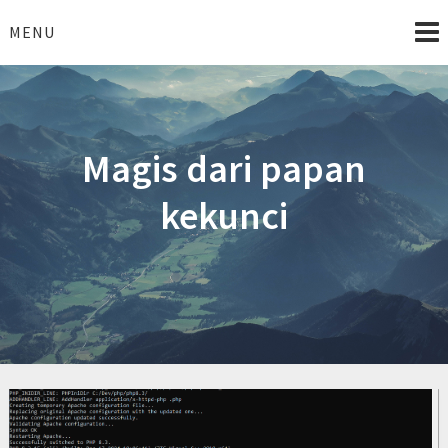
Skip
to
MENU
content
Magis dari papan
kekunci