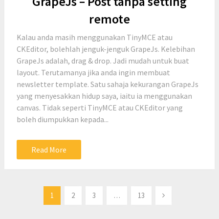
GrapeJs – Post tanpa setting
remote
Kalau anda masih menggunakan TinyMCE atau
CKEditor, bolehlah jenguk-jenguk GrapeJs. Kelebihan
GrapeJs adalah, drag & drop. Jadi mudah untuk buat
layout. Terutamanya jika anda ingin membuat
newsletter template. Satu sahaja kekurangan GrapeJs
yang menyesakkan hidup saya, iaitu ia menggunakan
canvas. Tidak seperti TinyMCE atau CKEditor yang
boleh diumpukkan kepada...
Read More
Posts
1
2
3
…
13
pagination