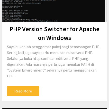
PHP Version Switcher for Apache
on Windows
Saya bukanlah penggemar pakej bagi pemasangan PHP.
Seringkali juga saya perlu menukar-nukar versi PHP.
Selalunya buka http.conf dan edit versi PHP yang
digunakan. Ada masanya perlu juga menukar PATH di
"System Environment" sekiranya perlu menggunakan
CLI....
Read More