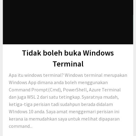
Tidak boleh buka Windows
Terminal
Apa itu windows terminal? Windows terminal merupakan
Windows App dimana anda boleh menggunakan
Command Prompt(Cmd), PowerShell, Azure Terminal
dan juga WSL 2 dari satu tetingkap. Syaratnya mudah,
ketiga-tiga perisian tadi sudahpun berada didalam
WIndows 10 anda. Saya amat menggemari perisian ini
kerana ia memudahkan saya untuk melihat dipaparan
command...