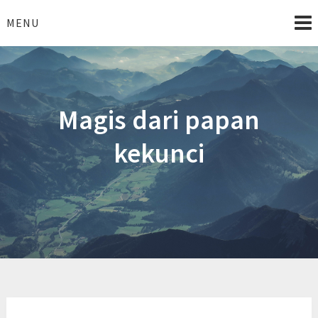
Skip
to
MENU
content
Magis dari papan
kekunci