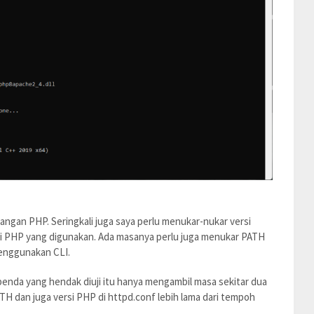
ngan PHP. Seringkali juga saya perlu menukar-nukar versi
rsi PHP yang digunakan. Ada masanya perlu juga menukar PATH
menggunakan CLI.
benda yang hendak diuji itu hanya mengambil masa sekitar dua
TH dan juga versi PHP di httpd.conf lebih lama dari tempoh