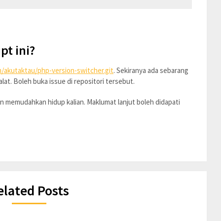
pt ini?
m/akutaktau/php-version-switcher.git
. Sekiranya ada sebarang
at. Boleh buka issue di repositori tersebut.
an memudahkan hidup kalian. Maklumat lanjut boleh didapati
elated Posts