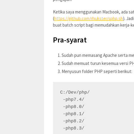
Ketika saya menggunakan Macbook, ada satu
(
https://github.com/rhukster/sphp.sh
). Ja
buat batch script bagi memudahkan kerja-ke
Pra-syarat
Sudah pun memasang Apache serta mela
Sudah memuat turun kesemua versi PHP
Menyusun folder PHP seperti berikut:
C:/Dev/php/

 -php7.4/

 -php8.0/

 -php8.1/

 -php8.2/

 -php8.3/