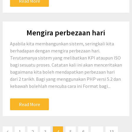
Read More
Mengira perbezaan hari
Apabila kita membangunkan sistem, seringkali kita
berhadapan dengan mengira perbezaan hari.
Terutamanya sistem yang melibatkan KPI ataupun ISO
bagi sesuatu proses. Catatan kali ini akan menceritakan
bagaimana kita boleh mendapatkan perbezaan hari
dari 2 tarikh. Bagi yang menggunakan PHP versi 5.2 dan
kebawah bolehlah mencuba cara ini Format bagi...
Read More
Posts
1
2
3
4
5
6
…
13