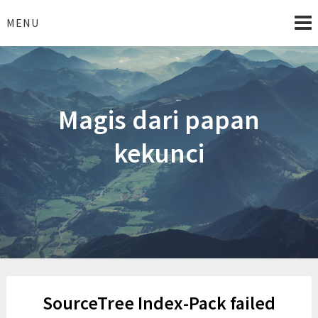
Skip
to
MENU
content
Magis dari papan
kekunci
SourceTree Index-Pack failed