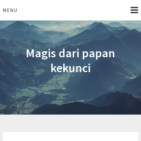
Skip
to
MENU
content
Magis dari papan
kekunci