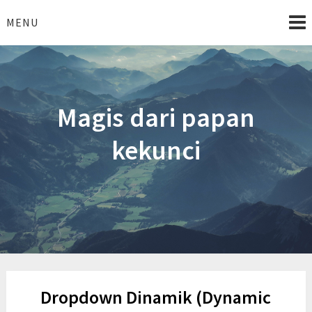
Skip
to
MENU
content
Magis dari papan
kekunci
Dropdown Dinamik (Dynamic