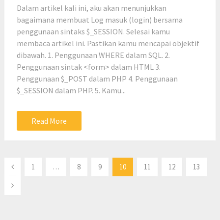
Dalam artikel kali ini, aku akan menunjukkan
bagaimana membuat Log masuk (login) bersama
penggunaan sintaks $_SESSION. Selesai kamu
membaca artikel ini. Pastikan kamu mencapai objektif
dibawah. 1. Penggunaan WHERE dalam SQL. 2.
Penggunaan sintak <form> dalam HTML 3.
Penggunaan $_POST dalam PHP 4. Penggunaan
$_SESSION dalam PHP. 5. Kamu...
Read More
Posts
1
…
8
9
10
11
12
13
pagination